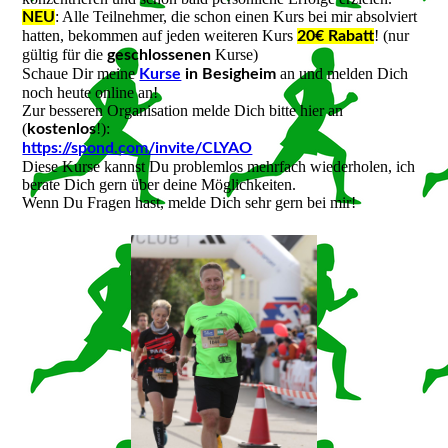
: Alle Teilnehmer, die schon einen Kurs bei mir absolviert
NEU
hatten, bekommen auf jeden weiteren Kurs
! (nur
20€ Rabatt
gültig für die
Kurse)
geschlossenen
Schaue Dir meine
an und melden Dich
Kurse
in Besigheim
noch heute online an!
Zur besseren Organisation melde Dich bitte hier an
(
!):
kostenlos
https://spond.com/invite/CLYAO
Diese Kurse kannst Du problemlos mehrfach wiederholen, ich
berate Dich gern über deine Möglichkeiten.
Wenn Du Fragen hast, melde Dich sehr gern bei mir!