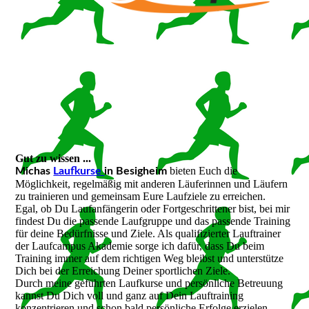
Gut zu wissen ...
bieten Euch die
Michas
Laufkurse
in Besigheim
Möglichkeit, regelmäßig mit anderen Läuferinnen und Läufern
zu trainieren und gemeinsam Eure Laufziele zu erreichen.
Egal, ob Du Laufanfängerin oder Fortgeschrittener bist, bei mir
findest Du die passende Laufgruppe und das passende Training
für deine Bedürfnisse und Ziele. Als qualifizierter Lauftrainer
der Laufcampus Akademie sorge ich dafür, dass Du beim
Training immer auf dem richtigen Weg bleibst und unterstütze
Dich bei der Erreichung Deiner sportlichen Ziele.
Durch meine geführten Laufkurse und persönliche Betreuung
kannst Du Dich voll und ganz auf Dein Lauftraining
konzentrieren und schon bald persönliche Erfolge erzielen.