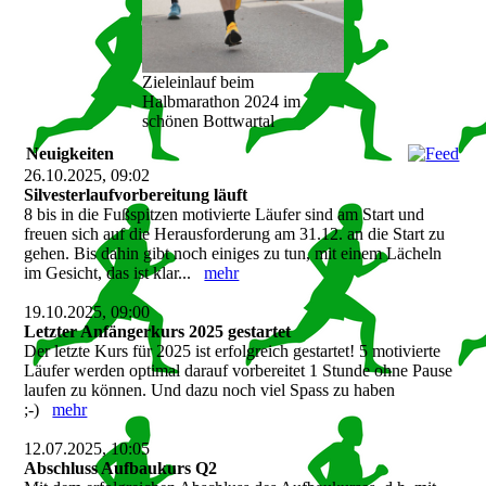
Zieleinlauf beim
Halbmarathon 2024 im
schönen Bottwartal
Neuigkeiten
26.10.2025, 09:02
Silvesterlaufvorbereitung läuft
8 bis in die Fußspitzen motivierte Läufer sind am Start und
freuen sich auf die Herausforderung am 31.12. an die Start zu
gehen. Bis dahin gibt noch einiges zu tun, mit einem Lächeln
im Gesicht, das ist klar...
mehr
19.10.2025, 09:00
Letzter Anfängerkurs 2025 gestartet
Der letzte Kurs für 2025 ist erfolgreich gestartet! 5 motivierte
Läufer werden optimal darauf vorbereitet 1 Stunde ohne Pause
laufen zu können. Und dazu noch viel Spass zu haben
;-)
mehr
12.07.2025, 10:05
Abschluss Aufbaukurs Q2