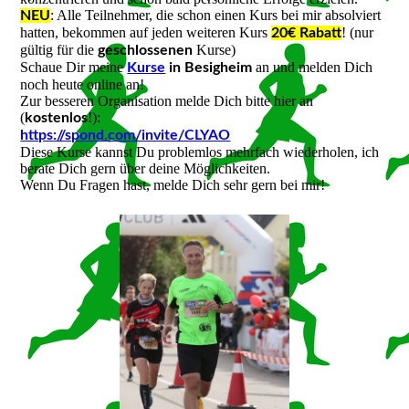
: Alle Teilnehmer, die schon einen Kurs bei mir absolviert
NEU
hatten, bekommen auf jeden weiteren Kurs
! (nur
20€ Rabatt
gültig für die
Kurse)
geschlossenen
Schaue Dir meine
an und melden Dich
Kurse
in Besigheim
noch heute online an!
Zur besseren Organisation melde Dich bitte hier an
(
!):
kostenlos
https://spond.com/invite/CLYAO
Diese Kurse kannst Du problemlos mehrfach wiederholen, ich
berate Dich gern über deine Möglichkeiten.
Wenn Du Fragen hast, melde Dich sehr gern bei mir!