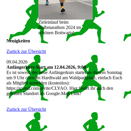
Zieleinlauf beim
Halbmarathon 2024 im
schönen Bottwartal
Neuigkeiten
Zurück zur Übersicht
09.04.2026
Anfängerkurs Start am 12.04.2026, 9:00
Es ist soweit, der neue Anfängerkurs startet an diesem Sonntag
um 9 Uhr oben im Hardtwald am Waldparkplatz, einfach Euch
als Mitglied anmelden (kostenlos):
https://spond.com/invite/CLYAO. Hier findet ihr auch den
genauen Standort als Google-Map Link!
Zurück zur Übersicht