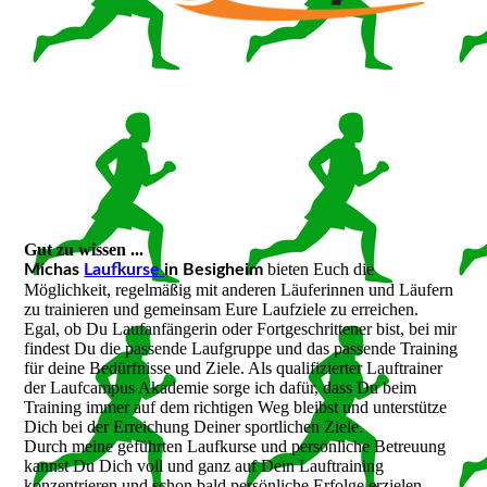
Gut zu wissen ...
bieten Euch die
Michas
Laufkurse
in Besigheim
Möglichkeit, regelmäßig mit anderen Läuferinnen und Läufern
zu trainieren und gemeinsam Eure Laufziele zu erreichen.
Egal, ob Du Laufanfängerin oder Fortgeschrittener bist, bei mir
findest Du die passende Laufgruppe und das passende Training
für deine Bedürfnisse und Ziele. Als qualifizierter Lauftrainer
der Laufcampus Akademie sorge ich dafür, dass Du beim
Training immer auf dem richtigen Weg bleibst und unterstütze
Dich bei der Erreichung Deiner sportlichen Ziele.
Durch meine geführten Laufkurse und persönliche Betreuung
kannst Du Dich voll und ganz auf Dein Lauftraining
konzentrieren und schon bald persönliche Erfolge erzielen.