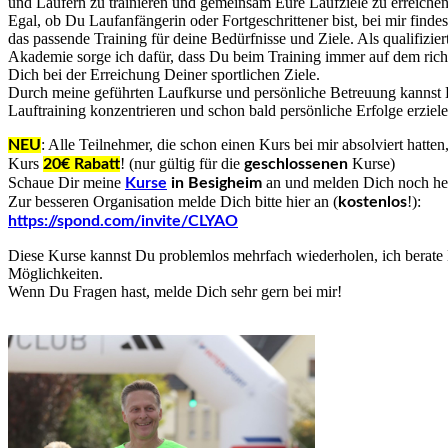
und Läufern zu trainieren und gemeinsam Eure Laufziele zu erreichen
Egal, ob Du Laufanfängerin oder Fortgeschrittener bist, bei mir find
das passende Training für deine Bedürfnisse und Ziele. Als qualifizie
Akademie sorge ich dafür, dass Du beim Training immer auf dem richt
Dich bei der Erreichung Deiner sportlichen Ziele.
Durch meine geführten Laufkurse und persönliche Betreuung kannst 
Lauftraining konzentrieren und schon bald persönliche Erfolge erziele
: Alle Teilnehmer, die schon einen Kurs bei mir absolviert hatt
NEU
Kurs
! (nur gültig für die
Kurse)
20€ Rabatt
geschlossenen
Schaue Dir meine
an und melden Dich noch heu
Kurse
in Besigheim
Zur besseren Organisation melde Dich bitte hier an (
!):
kostenlos
https://spond.com/invite/CLYAO
Diese Kurse kannst Du problemlos mehrfach wiederholen, ich berate 
Möglichkeiten.
Wenn Du Fragen hast, melde Dich sehr gern bei mir!