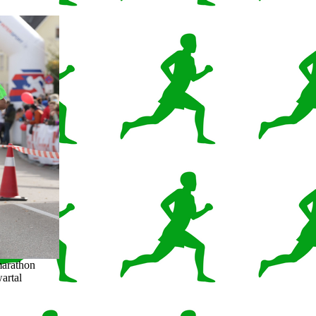
marathon
artal