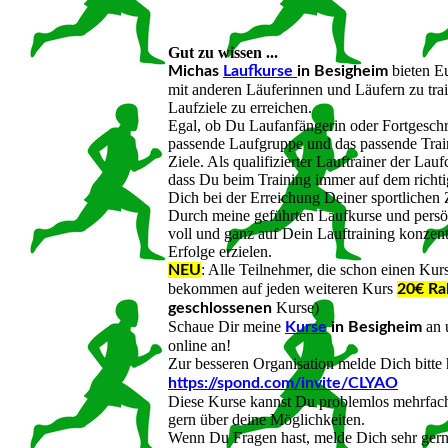
Gut zu wissen ...
bieten Eu
Michas
Laufkurse
in Besigheim
mit anderen Läuferinnen und Läufern zu tr
Laufziele zu erreichen.
Egal, ob Du Laufanfängerin oder Fortgeschrit
passende Laufgruppe und das passende Train
Ziele. Als qualifizierter Lauftrainer der La
dass Du beim Training immer auf dem richti
Dich bei der Erreichung Deiner sportlichen 
Durch meine geführten Laufkurse und pers
voll und ganz auf Dein Lauftraining konzent
Erfolge erzielen.
: Alle Teilnehmer, die schon einen Kurs
NEU
bekommen auf jeden weiteren Kurs
20€ Ra
Kurse)
geschlossenen
Schaue Dir meine
an 
Kurse
in Besigheim
online an!
Zur besseren Organisation melde Dich bitte h
https://spond.com/invite/CLYAO
Diese Kurse kannst Du problemlos mehrfach
gern über deine Möglichkeiten.
Wenn Du Fragen hast, melde Dich sehr gern