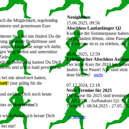
Neuigkeiten
ch die Möglichkeit, regelmäßig
15.06.2025, 09:56
ainieren und gemeinsam Eure
Abschluss Laufanfänger Q2
Kurz vor der Sommerpause haben e
tener bist, bei mir findest Du die
die geplanten 60min. ohne Pause 
ing für deine Bedürfnisse und
viel schöner ist es zu erleben, das
ufcampus Akademie sorge ich dafür,
gen Weg bleibst und unterstütze
08.01.2025, 12:59
Ziele.
Erfolgreicher Abschluss Anfän
önliche Betreuung kannst Du Dich
Der letzte Kurs für 2024 hat seine
rieren und schon bald persönliche
laufen ohne Pause! Alle sind stolz 
dran bleiben!
mehr
 bei mir absolviert hatten,
! (nur gültig für die
batt
07.12.2024, 12:18
Neue Termine für 2025
und melden Dich noch heute
Die Kurse für 2025 sind terminier
29.03.2025 - Aufbaukurs Q1: 02.0
ier an (
!):
kostenlos
Technik 1: 08.04.2025 - 27.05.20
 wiederholen, ich berate Dich
<< neuere
 bei mir!