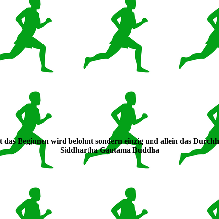
 das Beginnen wird belohnt sondern einzig und allein das Durchh
Siddhartha Gautama Buddha