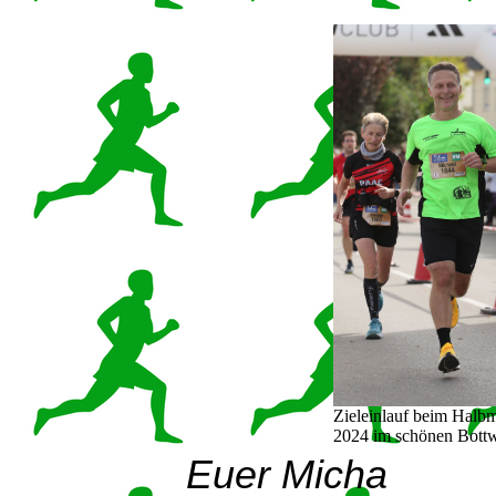
Zieleinlauf beim Halb
2024 im schönen Bottw
Euer Micha