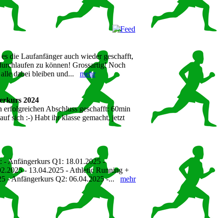
s die Laufanfänger auch wieder geschafft,
durchlaufen zu können! Grossartig! Noch
s alle dabei bleiben und...
mehr
gerkurs 2024
n erfolgreichen Abschluss geschafft: 60min
auf sich :-) Habt ihr klasse gemacht, jetzt
t: - Anfängerkurs Q1: 18.01.2025 -
2.2025 - 13.04.2025 - Athletic Running +
25 - Anfängerkurs Q2: 06.04.2025 -...
mehr