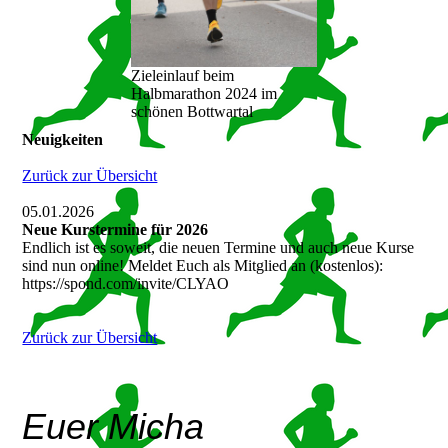
Zieleinlauf beim
Halbmarathon 2024 im
schönen Bottwartal
Neuigkeiten
Zurück zur Übersicht
05.01.2026
Neue Kurstermine für 2026
Endlich ist es soweit, die neuen Termine und auch neue Kurse
sind nun online! Meldet Euch als Mitglied an (kostenlos):
https://spond.com/invite/CLYAO
Zurück zur Übersicht
Euer Micha