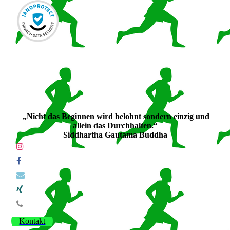
„Nicht das Beginnen wird belohnt sondern einzig und
allein das Durchhalten.“
Siddhartha Gautama Buddha
Kontakt