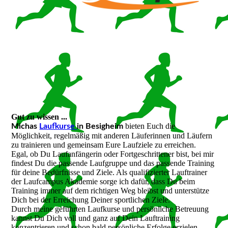
Gut zu wissen ...
bieten Euch die
Michas
Laufkurse
in Besigheim
Möglichkeit, regelmäßig mit anderen Läuferinnen und Läufern
zu trainieren und gemeinsam Eure Laufziele zu erreichen.
Egal, ob Du Laufanfängerin oder Fortgeschrittener bist, bei mir
findest Du die passende Laufgruppe und das passende Training
für deine Bedürfnisse und Ziele. Als qualifizierter Lauftrainer
der Laufcampus Akademie sorge ich dafür, dass Du beim
Training immer auf dem richtigen Weg bleibst und unterstütze
Dich bei der Erreichung Deiner sportlichen Ziele.
Durch meine geführten Laufkurse und persönliche Betreuung
kannst Du Dich voll und ganz auf Dein Lauftraining
konzentrieren und schon bald persönliche Erfolge erzielen.