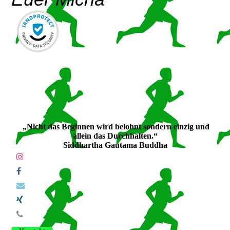
„Nicht das Beginnen wird belohnt sondern einzig und
allein das Durchhalten.“
Siddhartha Gautama Buddha