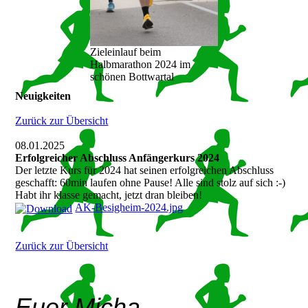
Zieleinlauf beim
Halbmarathon 2024 im
schönen Bottwartal
Neuigkeiten
Zurück zur Übersicht
08.01.2025
Erfolgreicher Abschluss Anfängerkurs 2024
Der letzte Kurs für 2024 hat seinen erfolgreichen Abschluss
geschafft: 60min laufen ohne Pause! Alle sind stolz auf sich :-)
Habt ihr klasse gemacht, jetzt dran bleiben!
AK-Besigheim-2024.jpg
Zurück zur Übersicht
Euer Micha