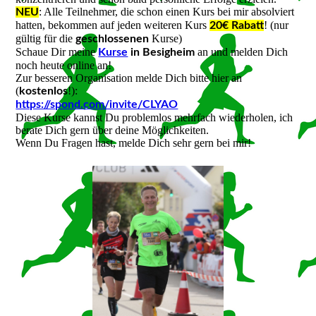
: Alle Teilnehmer, die schon einen Kurs bei mir absolviert
NEU
hatten, bekommen auf jeden weiteren Kurs
! (nur
20€ Rabatt
gültig für die
Kurse)
geschlossenen
Schaue Dir meine
an und melden Dich
Kurse
in Besigheim
noch heute online an!
Zur besseren Organisation melde Dich bitte hier an
(
!):
kostenlos
https://spond.com/invite/CLYAO
Diese Kurse kannst Du problemlos mehrfach wiederholen, ich
berate Dich gern über deine Möglichkeiten.
Wenn Du Fragen hast, melde Dich sehr gern bei mir!